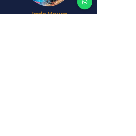
Jade Moura
Instrutora
Sou uma descrição de um membro
da equipe. Use este espaço para
escrever algo breve sobre o que
esse membro faz ou adicione uma
pequena biografia. Você pode incluir
sua experiência e/ou outras
qualificações.